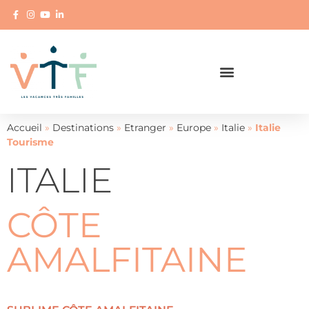
Accueil
»
Destinations
»
Etranger
»
Europe
»
Italie
»
Italie
Tourisme
ITALIE
CÔTE
AMALFITAINE