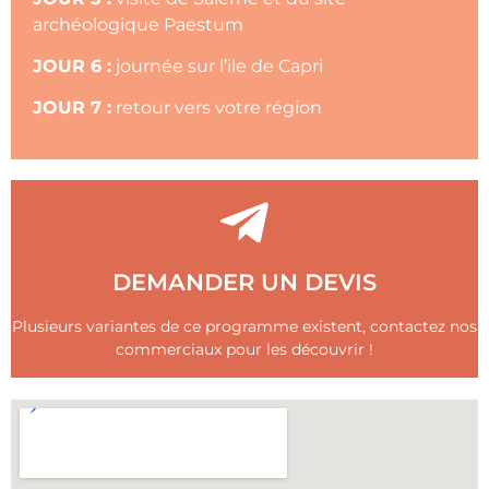
archéologique Paestum
JOUR 6 :
journée sur l’ile de Capri
JOUR 7 :
retour vers votre région
NOUS CONTACTER
DEMANDER UN DEVIS
brefs délais
Nous répondrons à vos demandes dans les plus
Plusieurs variantes de ce programme existent, contactez nos
DEMANDER UN DEVIS
commerciaux pour les découvrir !