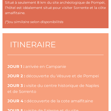
Situé à seulement 8 km du site archéologique de Pompéi,
l’hôtel est idéalement situé pour visiter Sorrente et la côte
amalfitaine.
(*)ou similaire selon disponibilités
ITINERAIRE
JOUR 1 :
arrivée en Campanie
JOUR 2 :
découverte du Vésuve et de Pompei
JOUR 3 :
visite du centre historique de Naples
et de Sorrento
JOUR 4 :
découverte de la cote amalfitaine
JOUR 5 :
visite de Salerne et du site