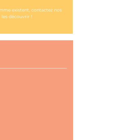
amme existent, contactez nos
UN DEVIS
es découvrir !