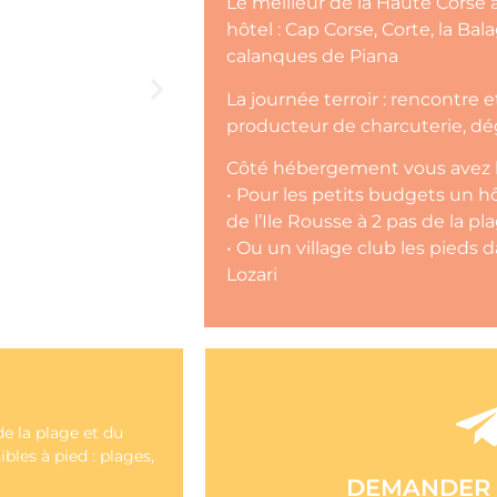
Le meilleur de la Haute Cors
hôtel : Cap Corse, Corte, la Bal
calanques de Piana
La journée terroir : rencontre
producteur de charcuterie, dé
Côté hébergement vous avez le
• Pour les petits budgets un hô
de l’Ile Rousse à 2 pas de la pl
• Ou un village club les pieds d
Lozari
e la plage et du
NOUS CON
bles à pied : plages,
DEMANDER 
Nous répondrons à vos demandes