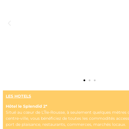
LES HOTELS
Hôtel le Splendid 2*
Situé au cœur de L’Île-Rousse, à seulement quelques mètres d
centre-ville, vous bénéficiez de toutes les commodités accessi
port de plaisance, restaurants, commerces, marchés locaux.