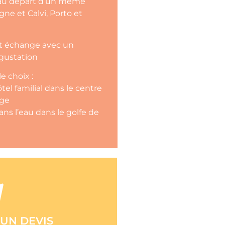
e au départ d’un même
agne et Calvi, Porto et
 et échange avec un
gustation
 choix :
tel familial dans le centre
age
ans l’eau dans le golfe de
TACTER
UN DEVIS
 dans les plus brefs délais